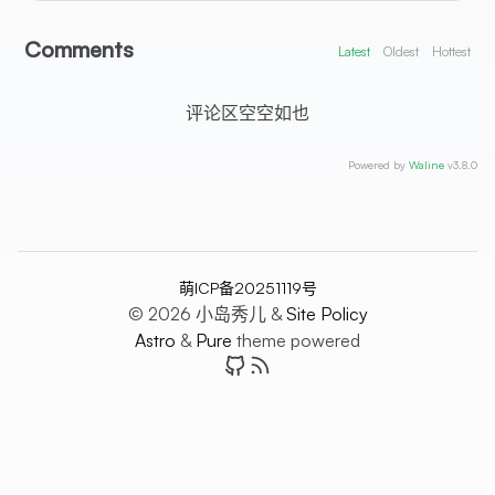
Comments
Latest
Oldest
Hottest
评论区空空如也
Powered by
Waline
v3.8.0
萌ICP备20251119号
© 2026 小岛秀儿 &
Site Policy
Astro
&
Pure
theme powered