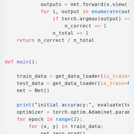
            outputs 
=
 net.forward(x.view(
-
1
            for
 i, output 
in
 enumerate
(outp
                if
 torch.argmax(output) 
==
 
                    n_correct 
+=
 1
                n_total 
+=
 1
    return
 n_correct 
/
 n_total
def
 main
():
    train_data 
=
 get_data_loader(
is_train
=
T
    test_data 
=
 get_data_loader(
is_train
=
Fa
    net 
=
 Net()
    print
(
"initial accuracy:"
, evaluate(tes
    optimizer 
=
 torch.optim.Adam(net.parame
    for
 epoch 
in
 range
(
2
):
        for
 (x, y) 
in
 train_data:
            net.zero_grad()