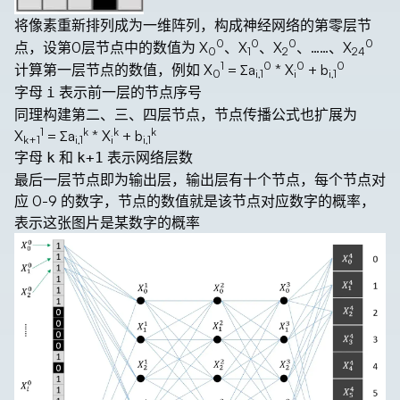
将像素重新排列成为一维阵列，构成神经网络的
第零层节
0
0
0
0
，设第0层节点中的数值为 X
、X
、X
、……、X
点
0
1
2
24
1
0
0
0
计算
的数值，例如 X
= ∑a
* X
+ b
第一层节点
0
i,1
i
i,1
字母
表示前一层的节点序号
i
同理构建第二、三、四层节点，节点传播公式也扩展为
1
k
k
k
X
= ∑a
* X
+ b
k+1
i,1
i
i,1
字母
和
表示网络层数
k
k+1
最后一层节点即为输出层，输出层有十个节点，每个节点对
应 0-9 的数字，节点的数值就是该节点对应数字的概率，
表示这张图片是某数字的概率