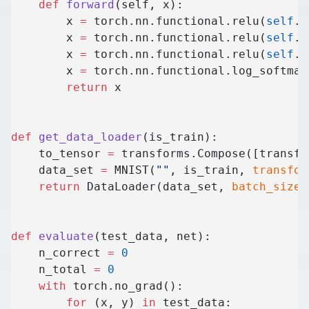
    def
 forward
(self, x):
        x 
=
 torch.nn.functional.relu(
self
.f
        x 
=
 torch.nn.functional.relu(
self
.f
        x 
=
 torch.nn.functional.relu(
self
.f
        x 
=
 torch.nn.functional.log_softmax
        return
 x
def
 get_data_loader
(is_train):
    to_tensor 
=
 transforms.Compose([transfo
    data_set 
=
 MNIST(
""
, is_train, 
transfor
    return
 DataLoader(data_set, 
batch_size
=
def
 evaluate
(test_data, net):
    n_correct 
=
 0
    n_total 
=
 0
    with
 torch.no_grad():
        for
 (x, y) 
in
 test_data: