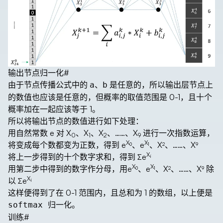
输出节点归一化
#
由于节点传播公式中的
、
是任意的，所以输出层节点上
a
b
的数值也应该是任意的，但概率的取值范围是 0-1，且十个
概率加在一起应该等于 1。
所以将输出节点的数值进行如下处理：
用自然常数 e 对 X
、X
、X
、……、X
进行一次指数运算，
0
1
2
9
X
X
将变成每个数都变为正数，得到 e
、e
、X
、……、X
0
1
2
9
X
将上一步得到的十个数字求和，得到 ∑e
i
X
X
用第二步中得到的数字作分母，用e
、e
、X
、……、X
除
0
1
2
9
X
以 ∑e
i
这样便得到了在 0-1 范围内，且总和为 1 的数组，以上便是
。
softmax 归一化
训练
#