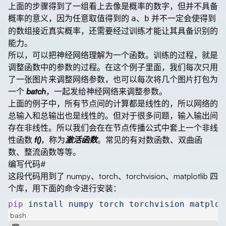
上面的步骤得到了一组看上去像是概率的数字，但并不具备
概率的意义，因为任意取值得到的
、
并不一定会使得到
a
b
的数组接近真实概率，还需要经过训练才能让其具备识别的
能力。
所以，可以把神经网络理解为一个函数。训练的过程，就是
调整函数中的参数的过程。在这个例子里面，我们每次只用
了一张图片来调整网络参数，也可以每次将几个图片打包为
一个
batch
，一起发给神经网络来调整参数。
上面的例子中，所有节点间的计算都是线性的，所以网络的
总输入和总输出也是线性的。但对于很多问题，输入输出间
存在非线性。所以我们会在在节点传播公式中套上一个非线
性函数
f()
，称为
激活函数
。常见的有对数函数、双曲函
数、整流函数等等。
编写代码
#
这段代码用到了 numpy、torch、torchvision、matplotlib 四
个库，用下面的命令进行安装：
pip
 install
 numpy
 torch
 torchvision
 matplot
bash