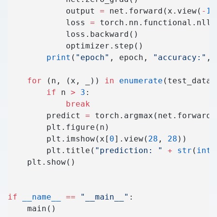
            output 
=
 net.forward(x.view(
-
1
,
            loss 
=
 torch.nn.functional.nll_
            loss.backward()
            optimizer.step()
        print
(
"epoch"
, epoch, 
"accuracy:"
, 
    for
 (n, (x, _)) 
in
 enumerate
(test_data)
        if
 n 
>
 3
:
            break
        predict 
=
 torch.argmax(net.forward(
        plt.figure(n)
        plt.imshow(x[
0
].view(
28
, 
28
))
        plt.title(
"prediction: "
 +
 str
(
int
(
    plt.show()
if
 __name__
 ==
 "__main__"
:
    main()