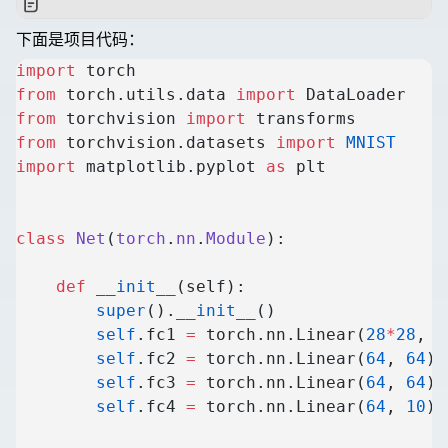
下面是项目代码：
import
 torch
from
 torch.utils.data 
import
 DataLoader
from
 torchvision 
import
 transforms
from
 torchvision.datasets 
import
 MNIST
import
 matplotlib.pyplot 
as
 plt
class
 Net
(
torch
.
nn
.
Module
):
    def
 __init__
(self):
        super
().
__init__
()
        self
.fc1 
=
 torch.nn.Linear(
28
*
28
, 
6
        self
.fc2 
=
 torch.nn.Linear(
64
, 
64
)
        self
.fc3 
=
 torch.nn.Linear(
64
, 
64
)
        self
.fc4 
=
 torch.nn.Linear(
64
, 
10
)